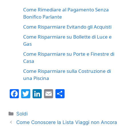
Come Rimediare al Pagamento Senza
Bonifico Parlante
Come Risparmiare Evitando gli Acquisti
Come Risparmiare su Bollette di Luce e
Gas
Come Risparmiare su Porte e Finestre di
Casa
Come Risparmiare sulla Costruzione di
una Piscina
F
T
Li
E
C
a
w
n
m
o
c
itt
k
ai
n
Categorie
Soldi
e
er
e
l
di
Come Conoscere la Lista Viaggi non Ancora