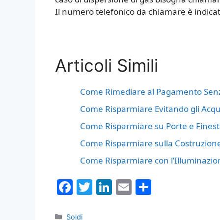
Il numero telefonico da chiamare è indicato 
Articoli Simili
Come Rimediare al Pagamento Senza
Come Risparmiare Evitando gli Acqui
Come Risparmiare su Porte e Finest
Come Risparmiare sulla Costruzione
Come Risparmiare con l’Illuminazio
F
T
Li
E
C
a
w
n
m
o
c
itt
k
ai
n
Categorie
Soldi