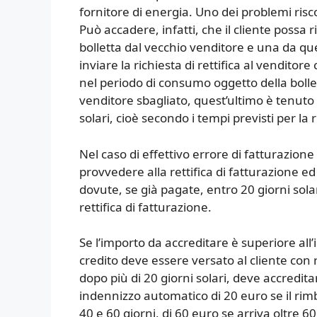
fornitore di energia. Uno dei problemi risco
Può accadere, infatti, che il cliente possa
bolletta dal vecchio venditore e una da quel
inviare la richiesta di rettifica al vendito
nel periodo di consumo oggetto della bolletta.
venditore sbagliato, quest’ultimo è tenuto a
solari, cioè secondo i tempi previsti per la 
Nel caso di effettivo errore di fatturazion
provvedere alla rettifica di fatturazione
dovute, se già pagate, entro 20 giorni solari
rettifica di fatturazione.
Se l’importo da accreditare è superiore all’
credito deve essere versato al cliente con ri
dopo più di 20 giorni solari, deve accredita
indennizzo automatico di 20 euro se il rimb
40 e 60 giorni, di 60 euro se arriva oltre 60