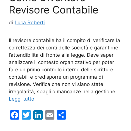
k
Revisore Contabile
di
Luca Roberti
Il revisore contabile ha il compito di verificare la
correttezza dei conti delle società e garantirne
l’attendibilità di fronte alla legge. Deve saper
analizzare il contesto organizzativo per poter
fare un primo controllo interno delle scritture
contabili e predisporre un programma di
revisione. Verifica che non vi siano state
irregolarità, sbagli o mancanze nella gestione …
Leggi tutto
F
T
Li
E
C
a
w
n
m
o