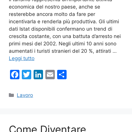
economica del nostro paese, anche se
resterebbe ancora molto da fare per
incentivarla e renderla più produttiva. Gli ultimi
dati Istat disponibili confermano un trend di
crescita costante, con una battuta d’arresto nei
primi mesi del 2002. Negli ultimi 10 anni sono
aumentati i turisti stranieri del 20 %, attirati …
Leggi tutto
F
T
Li
E
C
a
w
n
m
o
c
itt
k
ai
n
Categorie
Lavoro
e
er
e
l
di
b
dI
vi
o
n
di
Come Diventare
o