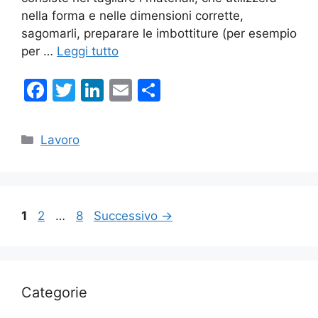
nella forma e nelle dimensioni corrette,
sagomarli, preparare le imbottiture (per esempio
per …
Leggi tutto
F
T
Li
E
C
a
w
n
m
o
c
itt
k
ai
n
Categorie
Lavoro
e
er
e
l
di
b
dI
vi
o
n
di
Pagina
Pagina
Pagina
1
2
…
8
Successivo
→
o
k
Categorie