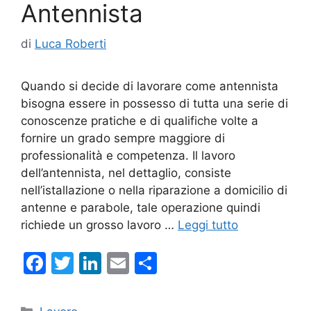
Antennista
di
Luca Roberti
Quando si decide di lavorare come antennista
bisogna essere in possesso di tutta una serie di
conoscenze pratiche e di qualifiche volte a
fornire un grado sempre maggiore di
professionalità e competenza. Il lavoro
dell’antennista, nel dettaglio, consiste
nell’istallazione o nella riparazione a domicilio di
antenne e parabole, tale operazione quindi
richiede un grosso lavoro …
Leggi tutto
F
T
Li
E
C
a
w
n
m
o
c
itt
k
ai
n
Categorie