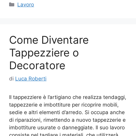
c
itt
k
ai
n
Categorie
Lavoro
e
er
e
l
di
b
dI
vi
o
n
di
Come Diventare
o
k
Tappezziere o
Decoratore
di
Luca Roberti
Il tappezziere è l’artigiano che realizza tendaggi,
tappezzerie e imbottiture per ricoprire mobili,
sedie e altri elementi d’arredo. Si occupa anche
di riparazioni, rimettendo a nuovo tappezzerie e
imbottiture usurate o danneggiate. Il suo lavoro
consiste nel tagliare i materiali, che utilizzerà