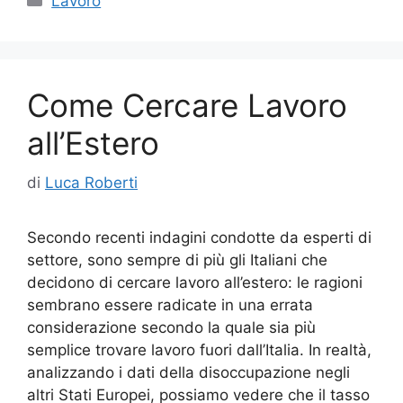
Lavoro
e
er
e
l
di
b
dI
vi
o
n
di
Come Cercare Lavoro
o
k
all’Estero
di
Luca Roberti
Secondo recenti indagini condotte da esperti di
settore, sono sempre di più gli Italiani che
decidono di cercare lavoro all’estero: le ragioni
sembrano essere radicate in una errata
considerazione secondo la quale sia più
semplice trovare lavoro fuori dall’Italia. In realtà,
analizzando i dati della disoccupazione negli
altri Stati Europei, possiamo vedere che il tasso