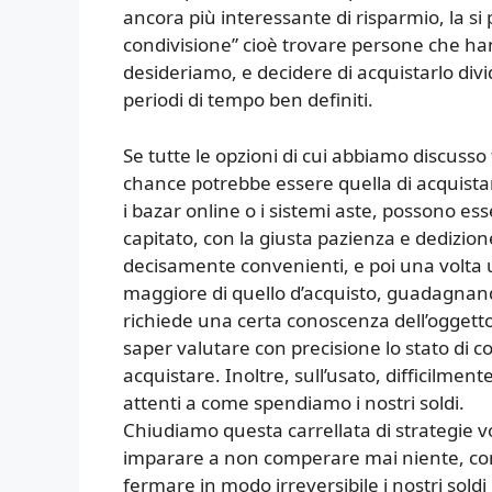
ancora più interessante di risparmio, la 
condivisione” cioè trovare persone che h
desideriamo, e decidere di acquistarlo divi
periodi di tempo ben definiti.
Se tutte le opzioni di cui abbiamo discusso 
chance potrebbe essere quella di acquistare
i bazar online o i sistemi aste, possono esse
capitato, con la giusta pazienza e dedizio
decisamente convenienti, e poi una volta us
maggiore di quello d’acquisto, guadagnando
richiede una certa conoscenza dell’ogget
saper valutare con precisione lo stato di c
acquistare. Inoltre, sull’usato, difficilmen
attenti a come spendiamo i nostri soldi.
Chiudiamo questa carrellata di strategie v
imparare a non comperare mai niente, con 
fermare in modo irreversibile i nostri sol