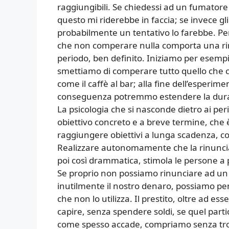
raggiungibili. Se chiedessi ad un fumator
questo mi riderebbe in faccia; se invece gl
probabilmente un tentativo lo farebbe. Pe
che non comperare nulla comporta una rinu
periodo, ben definito. Iniziamo per esempi
smettiamo di comperare tutto quello che ci 
come il caffè al bar; alla fine dell’esperim
conseguenza potremmo estendere la durata
La psicologia che si nasconde dietro ai pe
obiettivo concreto e a breve termine, che è
raggiungere obiettivi a lunga scadenza, 
Realizzare autonomamente che la rinuncia
poi così drammatica, stimola le persone a 
Se proprio non possiamo rinunciare ad un 
inutilmente il nostro denaro, possiamo pen
che non lo utilizza. Il prestito, oltre ad e
capire, senza spendere soldi, se quel part
come spesso accade, compriamo senza tropp