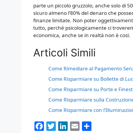
parte un piccolo gruzzolo, anche solo di 
sicuro almeno l’80% del denaro che posse
finanze limitate. Non poter oggettivamente
tutto, perché psicologicamente ci trover
economica, anche se in realtà non è così.
Articoli Simili
Come Rimediare al Pagamento Senza
Come Risparmiare su Bollette di Lu
Come Risparmiare su Porte e Finest
Come Risparmiare sulla Costruzione
Come Risparmiare con l’Illuminazio
F
T
Li
E
C