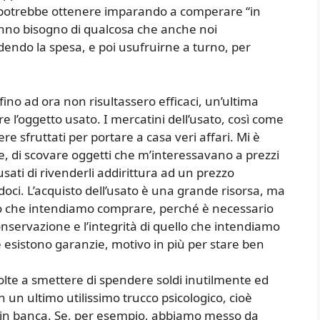
si potrebbe ottenere imparando a comperare “in
anno bisogno di qualcosa che anche noi
dendo la spesa, e poi usufruirne a turno, per
fino ad ora non risultassero efficaci, un’ultima
 l’oggetto usato. I mercatini dell’usato, così come
re sfruttati per portare a casa veri affari. Mi è
ne, di scovare oggetti che m’interessavano a prezzi
ati di rivenderli addirittura ad un prezzo
ci. L’acquisto dell’usato è una grande risorsa, ma
to che intendiamo comprare, perché è necessario
onservazione e l’integrità di quello che intendiamo
te esistono garanzie, motivo in più per stare ben
olte a smettere di spendere soldi inutilmente ed
un ultimo utilissimo trucco psicologico, cioè
di in banca. Se, per esempio, abbiamo messo da