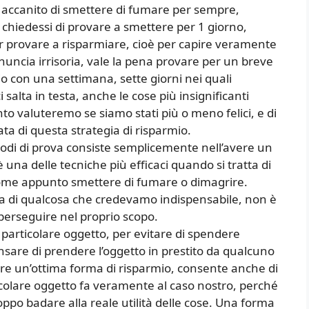
e accanito di smettere di fumare per sempre,
i chiedessi di provare a smettere per 1 giorno,
r provare a risparmiare, cioè per capire veramente
ncia irrisoria, vale la pena provare per un breve
o con una settimana, sette giorni nei quali
salta in testa, anche le cose più insignificanti
ento valuteremo se siamo stati più o meno felici, e di
 di questa strategia di risparmio.
riodi di prova consiste semplicemente nell’avere un
 una delle tecniche più efficaci quando si tratta di
come appunto smettere di fumare o dimagrire.
 di qualcosa che credevamo indispensabile, non è
perseguire nel proprio scopo.
particolare oggetto, per evitare di spendere
sare di prendere l’oggetto in prestito da qualcuno
ssere un’ottima forma di risparmio, consente anche di
icolare oggetto fa veramente al caso nostro, perché
o badare alla reale utilità delle cose. Una forma