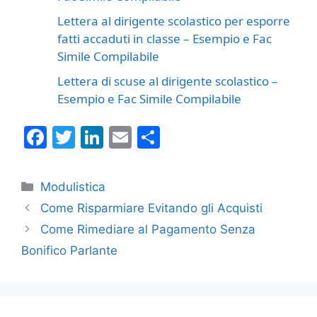
Lettera al dirigente scolastico per esporre
fatti accaduti in classe – Esempio e Fac
Simile Compilabile
Lettera di scuse al dirigente scolastico –
Esempio e Fac Simile Compilabile
F
T
Li
E
C
a
w
n
m
o
c
itt
k
ai
n
Categorie
Modulistica
e
er
e
l
di
Come Risparmiare Evitando gli Acquisti
b
dI
vi
Come Rimediare al Pagamento Senza
o
n
di
Bonifico Parlante
o
k