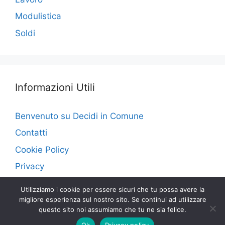
Modulistica
Soldi
Informazioni Utili
Benvenuto su Decidi in Comune
Contatti
Cookie Policy
Privacy
Utilizziamo i cookie per essere sicuri che tu possa avere la
migliore esperienza sul nostro sito. Se continui ad utilizzare
questo sito noi assumiamo che tu ne sia felice.
© 2026 Decidi in Comune
• Creato con
GeneratePress
Ok
Privacy policy