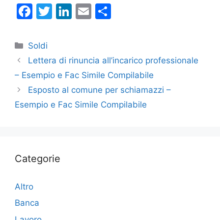
F
T
Li
E
C
a
w
n
m
o
c
itt
k
ai
n
Categorie
Soldi
e
er
e
l
di
Lettera di rinuncia all’incarico professionale
b
dI
vi
– Esempio e Fac Simile Compilabile
o
n
di
Esposto al comune per schiamazzi –
o
Esempio e Fac Simile Compilabile
k
Categorie
Altro
Banca
Lavoro