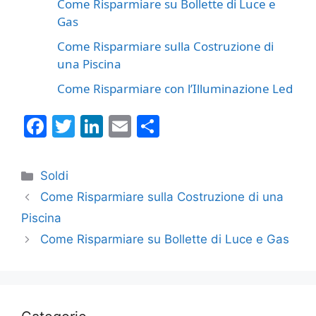
Come Risparmiare su Bollette di Luce e
Gas
Come Risparmiare sulla Costruzione di
una Piscina
Come Risparmiare con l’Illuminazione Led
F
T
Li
E
C
a
w
n
m
o
c
itt
k
ai
n
Categorie
Soldi
e
er
e
l
di
Come Risparmiare sulla Costruzione di una
b
dI
vi
Piscina
o
n
di
Come Risparmiare su Bollette di Luce e Gas
o
k