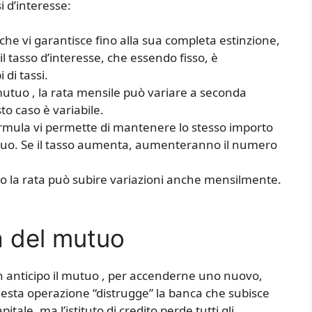
si d’interesse:
 che vi garantisce fino alla sua completa estinzione,
l tasso d’interesse, che essendo fisso, è
 di tassi.
mutuo , la rata mensile può variare a seconda
sto caso è variabile.
ormula vi permette di mantenere lo stesso importo
mutuo. Se il tasso aumenta, aumenteranno il numero
o la rata può subire variazioni anche mensilmente.
a del mutuo
in anticipo il mutuo , per accenderne uno nuovo,
esta operazione “distrugge” la banca che subisce
itale, ma l’istituto di credito perde tutti gli