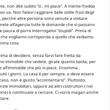
, non dite subito “sì , mi piace”. A mente fredda
 va. Non fatevi raggirare dalle solite frasi degli
a, perchè altre persone sono venute a visitare
 Ponete all’agenzia tutte le domande che vi passano
te paura di porre interrogativi “stupidi”. Prima di
 che vogliamo corrisponda a quello che vediamo.
inima cosa.
rima di decidere, senza farvi fare fretta da
o immobile che vedete, girate quanto basta, per
te all’immobile che più vi piace. Insomma ,
utti i giorni. La casa è per sempre, e deve essere
aso, non è giusto “accontentarsi”. Piuttosto,
zie immobiliari, oppure ad altri costruttori ( nel
ione) e continuate a cercare. Ci vorrà magari anche
tare.