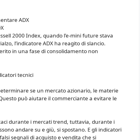
umentare ADX
DX
ussell 2000 Index, quando l’e-mini future stava
alzo, l’indicatore ADX ha reagito di slancio.
sferito in una fase di consolidamento non
catori tecnici
determinare se un mercato azionario, le materie
 Questo può aiutare il commerciante a evitare le
caci durante i mercati trend, tuttavia, durante i
ssono andare su e giù, si spostano. E gli indicatori
si segnali di acquisto e vendita che si