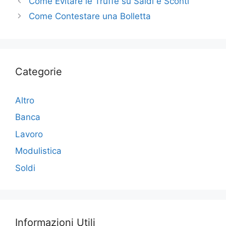
Come Evitare le Truffe su Saldi e Sconti
b
dI
vi
Come Contestare una Bolletta
o
n
di
o
k
Categorie
Altro
Banca
Lavoro
Modulistica
Soldi
Informazioni Utili