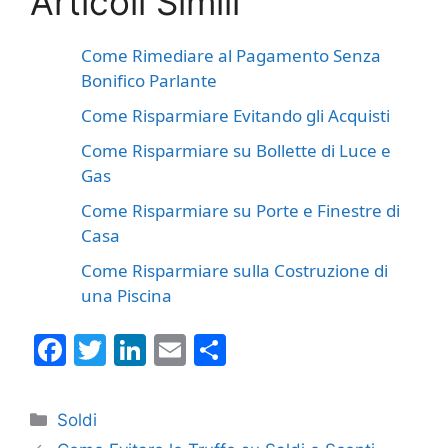
Articoli Simili
Come Rimediare al Pagamento Senza
Bonifico Parlante
Come Risparmiare Evitando gli Acquisti
Come Risparmiare su Bollette di Luce e
Gas
Come Risparmiare su Porte e Finestre di
Casa
Come Risparmiare sulla Costruzione di
una Piscina
F
T
Li
E
C
a
w
n
m
o
c
itt
k
ai
n
Categorie
Soldi
e
er
e
l
di