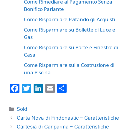
Come Rimediare al Pagamento Senza
Bonifico Parlante
Come Risparmiare Evitando gli Acquisti
Come Risparmiare su Bollette di Luce e
Gas
Come Risparmiare su Porte e Finestre di
Casa
Come Risparmiare sulla Costruzione di
una Piscina
F
T
Li
E
C
a
w
n
m
o
c
itt
k
ai
n
Categorie
Soldi
e
er
e
l
di
Carta Nova di Findonastic – Caratteristiche
b
dI
vi
Cartesia di Cariparma – Caratteristiche