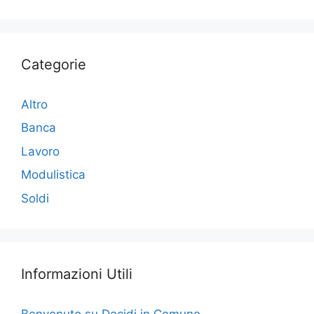
o
n
di
o
k
Categorie
Altro
Banca
Lavoro
Modulistica
Soldi
Informazioni Utili
Benvenuto su Decidi in Comune