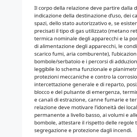
Il corpo della relazione deve partire dalla d
indicazione della destinazione d’uso, dei ca
spazi, dello stato autorizzativo e, se esist
precisati il tipo di gas utilizzato (metano re
termica nominale degli apparecchi e la por
di alimentazione degli apparecchi, le condiz
scarico fumi, aria comburente), l’ubicazio
bombole/serbatoio e i percorsi di adduzione
leggibile lo schema funzionale e planimetric
protezioni meccaniche e contro la corrosion
intercettazione generale e di reparto, posiz
blocco e del pulsante di emergenza, termin
e canali di estrazione, canne fumarie e term
relazione deve motivare l’idoneità dei local
permanente a livello basso, ai volumi e alle
bombole, attestare il rispetto delle regole
segregazione e protezione dagli incendi.