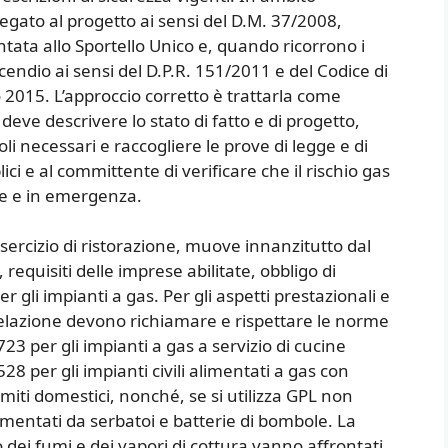
llegato al progetto ai sensi del D.M. 37/2008,
ntata allo Sportello Unico e, quando ricorrono i
endio ai sensi del D.P.R. 151/2011 e del Codice di
 2015. L’approccio corretto è trattarla come
deve descrivere lo stato di fatto e di progetto,
oli necessari e raccogliere le prove di legge e di
ci e al committente di verificare che il rischio gas
rie e in emergenza.
esercizio di ristorazione, muove innanzitutto dal
requisiti delle imprese abilitate, obbligo di
r gli impianti a gas. Per gli aspetti prestazionali e
 relazione devono richiamare e rispettare le norme
723 per gli impianti a gas a servizio di cucine
528 per gli impianti civili alimentati a gas con
miti domestici, nonché, se si utilizza GPL non
limentati da serbatoi e batterie di bombole. La
o dei fumi e dei vapori di cottura vanno affrontati