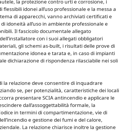
autele, la protezione contro urti e corrosione, i
 di flessibili idonei all’uso professionale e la messa a
tema di apparecchi, vanno archiviati certificati e
di idoneità all’uso in ambiente professionale e
onibili. Il fascicolo documentale allegato
l’installatore con i suoi allegati obbligatori
teriali, gli schemi as-built, i risultati delle prove di
umentazione idonea e tarata e, in caso di impianti
le dichiarazione di rispondenza rilasciabile nei soli
i la relazione deve consentire di inquadrare
nziando se, per potenzialità, caratteristiche dei locali
occorra presentare SCIA antincendio e applicare le
escindere dall’assoggettabilità formale, la
Codice in termini di compartimentazione, vie di
ell’incendio e gestione dei fumi e del calore,
iendale. La relazione chiarisce inoltre la gestione