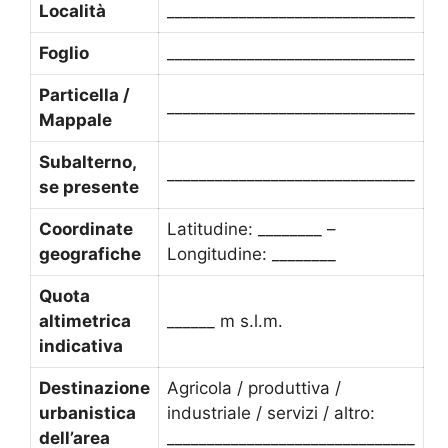
Località
_______________________________
Foglio
_______________________________
Particella /
_______________________________
Mappale
Subalterno,
_______________________________
se presente
Coordinate
Latitudine: ________ –
geografiche
Longitudine: ________
Quota
altimetrica
______ m s.l.m.
indicativa
Destinazione
Agricola / produttiva /
urbanistica
industriale / servizi / altro:
dell’area
_______________________________