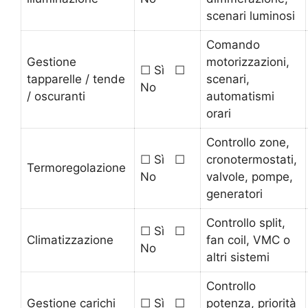
scenari luminosi
Comando
Gestione
motorizzazioni,
☐ Sì ☐
tapparelle / tende
scenari,
No
/ oscuranti
automatismi
orari
Controllo zone,
☐ Sì ☐
cronotermostati,
Termoregolazione
No
valvole, pompe,
generatori
Controllo split,
☐ Sì ☐
Climatizzazione
fan coil, VMC o
No
altri sistemi
Controllo
Gestione carichi
☐ Sì ☐
potenza, priorità