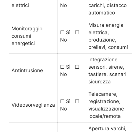
elettrici
No
carichi, distacco
automatico
Misura energia
Monitoraggio
☐ Sì ☐
elettrica,
consumi
No
produzione,
energetici
prelievi, consumi
Integrazione
☐ Sì ☐
sensori, sirene,
Antintrusione
No
tastiere, scenari
sicurezza
Telecamere,
☐ Sì ☐
registrazione,
Videosorveglianza
No
visualizzazione
locale/remota
Apertura varchi,