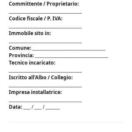
Committente / Proprietario:
_______________________________
Codice fiscale / P. IVA:
_______________________________
Immobile sito in:
_______________________________
Comune:
_______________________________
Provincia:
_______________________________
Tecnico incaricato:
_______________________________
Iscritto all’Albo / Collegio:
_______________________________
Impresa installatrice:
_______________________________
Data:
___ / ___ / ______