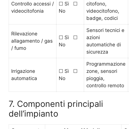
Controllo accessi /
☐ Sì ☐
citofono,
videocitofonia
No
videocitofono,
badge, codici
Sensori tecnici e
Rilevazione
☐ Sì ☐
azioni
allagamento / gas
No
automatiche di
/ fumo
sicurezza
Programmazione
Irrigazione
☐ Sì ☐
zone, sensori
automatica
No
pioggia,
controllo remoto
7. Componenti principali
dell’impianto