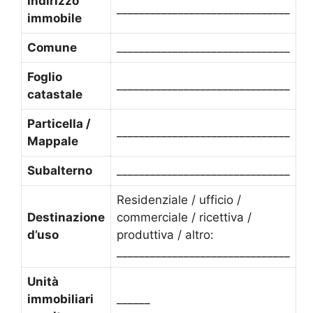
Indirizzo
_______________________________
immobile
Comune
_______________________________
Foglio
_______________________________
catastale
Particella /
_______________________________
Mappale
Subalterno
_______________________________
Residenziale / ufficio /
Destinazione
commerciale / ricettiva /
d’uso
produttiva / altro:
_______________________________
Unità
immobiliari
______