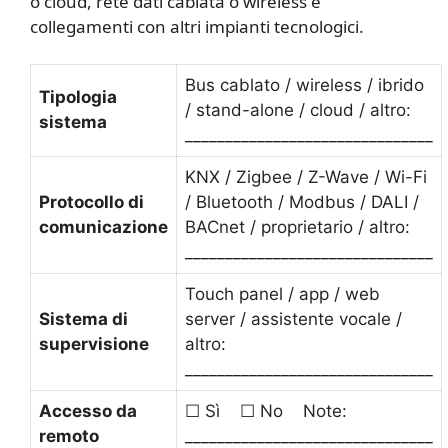
o cloud, rete dati cablata o wireless e
collegamenti con altri impianti tecnologici.
Bus cablato / wireless / ibrido
Tipologia
/ stand-alone / cloud / altro:
sistema
_______________________________
KNX / Zigbee / Z-Wave / Wi-Fi
Protocollo di
/ Bluetooth / Modbus / DALI /
comunicazione
BACnet / proprietario / altro:
_______________________________
Touch panel / app / web
Sistema di
server / assistente vocale /
supervisione
altro:
_______________________________
Accesso da
☐ Sì ☐ No Note:
remoto
_______________________________