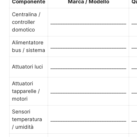
Componente
Marca / Modello
Q
Centralina /
controller
_______________________________
__
domotico
Alimentatore
_______________________________
__
bus / sistema
Attuatori luci
_______________________________
__
Attuatori
tapparelle /
_______________________________
__
motori
Sensori
temperatura
_______________________________
__
/ umidità