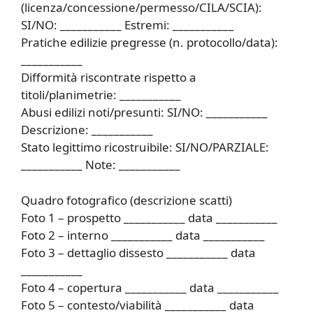
(licenza/concessione/permesso/CILA/SCIA):
SI/NO: ___________ Estremi: ___________
Pratiche edilizie pregresse (n. protocollo/data):
___________
Difformità riscontrate rispetto a
titoli/planimetrie: ___________
Abusi edilizi noti/presunti: SI/NO: ___________
Descrizione: ___________
Stato legittimo ricostruibile: SI/NO/PARZIALE:
___________ Note: ___________
Quadro fotografico (descrizione scatti)
Foto 1 – prospetto ___________ data ___________
Foto 2 – interno ___________ data ___________
Foto 3 – dettaglio dissesto ___________ data
___________
Foto 4 – copertura ___________ data ___________
Foto 5 – contesto/viabilità ___________ data