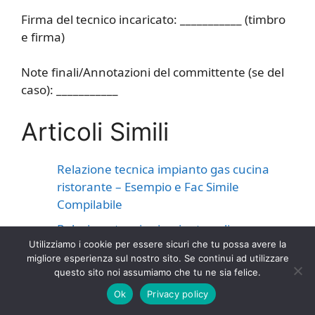
Firma del tecnico incaricato: ___________ (timbro
e firma)
Note finali/Annotazioni del committente (se del
caso): ___________
Articoli Simili
Relazione tecnica impianto gas cucina
ristorante​​ – Esempio e Fac Simile
Compilabile
Relazione tecnica impianto eolico​​ –
Esempio e Fac Simile Compilabile
Utilizziamo i cookie per essere sicuri che tu possa avere la
migliore esperienza sul nostro sito. Se continui ad utilizzare
Relazione tecnica impianto domotico​​ –
questo sito noi assumiamo che tu ne sia felice.
Esempio e Fac Simile Compilabile
Ok
Privacy policy
Relazione tecnica impianto