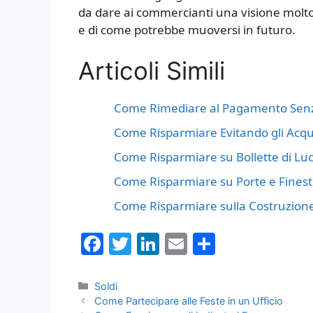
da dare ai commercianti una visione molto
e di come potrebbe muoversi in futuro.
Articoli Simili
Come Rimediare al Pagamento Senza
Come Risparmiare Evitando gli Acqui
Come Risparmiare su Bollette di Lu
Come Risparmiare su Porte e Finest
Come Risparmiare sulla Costruzione
F
T
Li
E
C
a
w
n
m
o
c
itt
k
ai
n
Categorie
Soldi
Come Partecipare alle Feste in un Ufficio
e
er
e
l
di