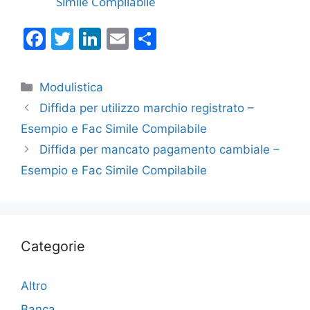
Simile Compilabile
F
T
Li
E
C
a
w
n
m
o
c
itt
k
ai
n
Categorie
Modulistica
e
er
e
l
di
Diffida per utilizzo marchio registrato –
b
dI
vi
Esempio e Fac Simile Compilabile
o
n
di
Diffida per mancato pagamento cambiale –
o
Esempio e Fac Simile Compilabile
k
Categorie
Altro
Banca