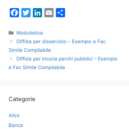
F
T
Li
E
C
a
w
n
m
o
c
itt
k
ai
n
Categorie
Modulistica
e
er
e
l
di
Diffida per disservizio – Esempio e Fac
b
dI
vi
Simile Compilabile
o
n
di
Diffida per incuria parchi pubblici – Esempio
o
e Fac Simile Compilabile
k
Categorie
Altro
Banca