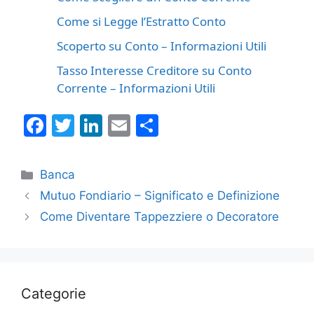
Come si Legge l’Estratto Conto
Scoperto su Conto – Informazioni Utili
Tasso Interesse Creditore su Conto
Corrente – Informazioni Utili
F
T
Li
E
C
a
w
n
m
o
c
itt
k
ai
n
Categorie
Banca
e
er
e
l
di
Mutuo Fondiario – Significato e Definizione
b
dI
vi
Come Diventare Tappezziere o Decoratore
o
n
di
o
k
Categorie