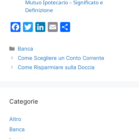
Mutuo Ipotecario – Significato e
Definizione
F
T
Li
E
C
a
w
n
m
o
c
itt
k
ai
n
Categorie
Banca
e
er
e
l
di
Come Scegliere un Conto Corrente
b
dI
vi
Come Risparmiare sulla Doccia
o
n
di
o
k
Categorie
Altro
Banca