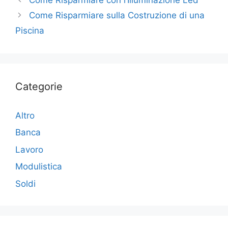
b
dI
vi
Come Risparmiare sulla Costruzione di una
o
n
di
Piscina
o
k
Categorie
Altro
Banca
Lavoro
Modulistica
Soldi