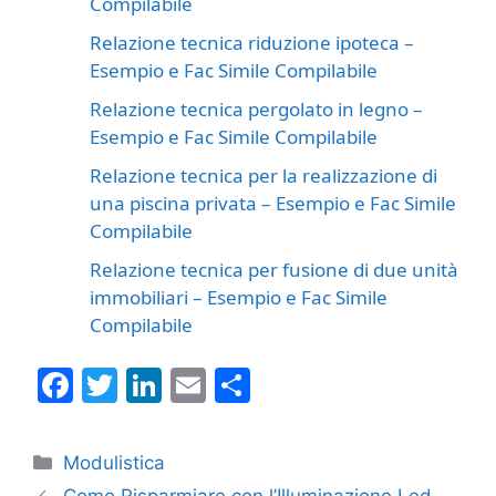
Compilabile
Relazione tecnica riduzione ipoteca –
Esempio e Fac Simile Compilabile
Relazione tecnica pergolato in legno​​ –
Esempio e Fac Simile Compilabile
Relazione tecnica per la realizzazione di
una piscina privata​​ – Esempio e Fac Simile
Compilabile
Relazione tecnica per fusione di due unità
immobiliari​​ – Esempio e Fac Simile
Compilabile
F
T
Li
E
C
a
w
n
m
o
c
itt
k
ai
n
Categorie
Modulistica
e
er
e
l
di
Come Risparmiare con l’Illuminazione Led