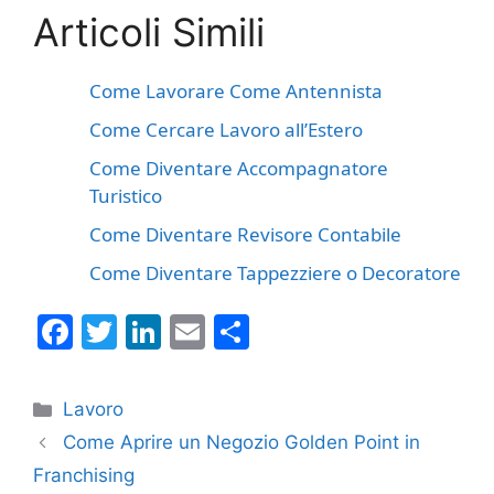
Articoli Simili
Come Lavorare Come Antennista
Come Cercare Lavoro all’Estero
Come Diventare Accompagnatore
Turistico
Come Diventare Revisore Contabile
Come Diventare Tappezziere o Decoratore
F
T
Li
E
C
a
w
n
m
o
c
itt
k
ai
n
Categorie
Lavoro
e
er
e
l
di
Come Aprire un Negozio Golden Point in
b
dI
vi
Franchising