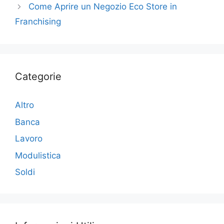
o
n
di
Come Aprire un Negozio Eco Store in
o
Franchising
k
Categorie
Altro
Banca
Lavoro
Modulistica
Soldi