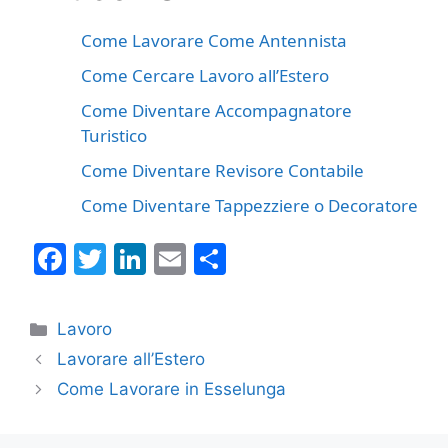
Come Lavorare Come Antennista
Come Cercare Lavoro all’Estero
Come Diventare Accompagnatore
Turistico
Come Diventare Revisore Contabile
Come Diventare Tappezziere o Decoratore
F
T
Li
E
C
a
w
n
m
o
c
itt
k
ai
n
Categorie
Lavoro
e
er
e
l
di
Lavorare all’Estero
b
dI
vi
Come Lavorare in Esselunga
o
n
di