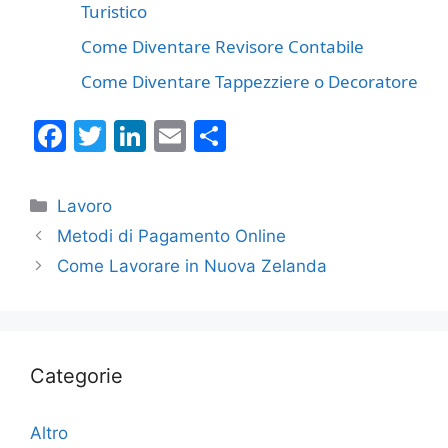
Turistico
Come Diventare Revisore Contabile
Come Diventare Tappezziere o Decoratore
F
T
Li
E
C
a
w
n
m
o
c
itt
k
ai
n
Categorie
Lavoro
e
er
e
l
di
Metodi di Pagamento Online
b
dI
vi
Come Lavorare in Nuova Zelanda
o
n
di
o
k
Categorie
Altro