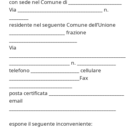
con sede nel Comune di ______________________
Via ___________________________________ n.
________
residente nel seguente Comune dell’Unione
_______________________ frazione
____________________________
Via
________________________________________________
_________________________ n. ________________
telefono ____________________ cellulare
_____________________________Fax
__________________________
posta certificata _______________________________
email
____________________________________________
espone il seguente inconveniente: