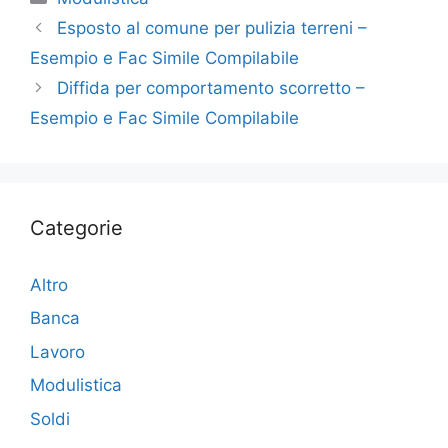
e
er
e
l
di
Esposto al comune per pulizia terreni –
b
dI
vi
Esempio e Fac Simile Compilabile
o
n
di
Diffida per comportamento scorretto –
o
Esempio e Fac Simile Compilabile
k
Categorie
Altro
Banca
Lavoro
Modulistica
Soldi