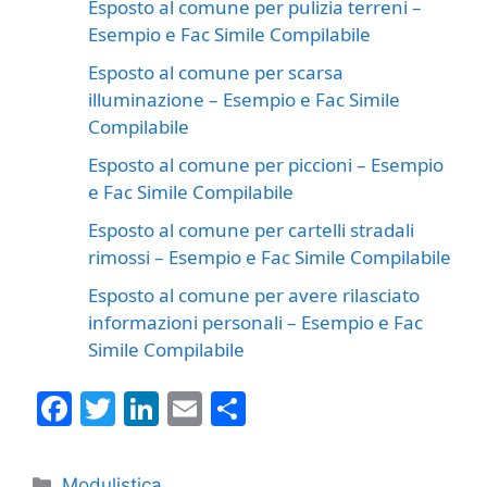
Esposto al comune per pulizia terreni –
Esempio e Fac Simile Compilabile
Esposto al comune per scarsa
illuminazione – Esempio e Fac Simile
Compilabile
Esposto al comune per piccioni – Esempio
e Fac Simile Compilabile
Esposto al comune per cartelli stradali
rimossi – Esempio e Fac Simile Compilabile
Esposto al comune per avere rilasciato
informazioni personali – Esempio e Fac
Simile Compilabile
F
T
Li
E
C
a
w
n
m
o
c
itt
k
ai
n
Categorie
Modulistica