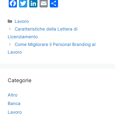
F
T
Li
E
C
a
w
n
m
o
c
itt
k
ai
n
Categorie
Lavoro
e
er
e
l
di
Caratteristiche della Lettera di
b
dI
vi
Licenziamento
o
n
di
Come Migliorare il Personal Branding al
o
Lavoro
k
Categorie
Altro
Banca
Lavoro