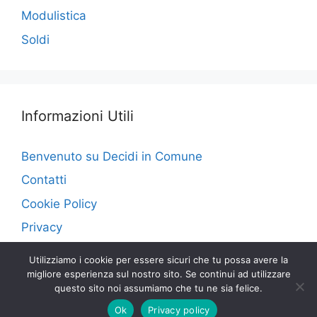
Modulistica
Soldi
Informazioni Utili
Benvenuto su Decidi in Comune
Contatti
Cookie Policy
Privacy
Utilizziamo i cookie per essere sicuri che tu possa avere la
migliore esperienza sul nostro sito. Se continui ad utilizzare
questo sito noi assumiamo che tu ne sia felice.
© 2026 Decidi in Comune
• Creato con
GeneratePress
Ok
Privacy policy