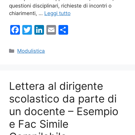
questioni disciplinari, richieste di incontri o
chiarimenti, …
Leggi tutto
F
T
Li
E
C
a
w
n
m
o
c
itt
k
ai
n
Categorie
Modulistica
e
er
e
l
di
b
dI
vi
o
n
di
Lettera al dirigente
o
k
scolastico da parte di
un docente – Esempio
e Fac Simile