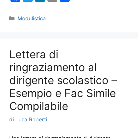
a
w
n
m
o
c
itt
k
ai
n
Categorie
Modulistica
e
er
e
l
di
b
dI
vi
o
n
di
Lettera di
o
k
ringraziamento al
dirigente scolastico –
Esempio e Fac Simile
Compilabile
di
Luca Roberti