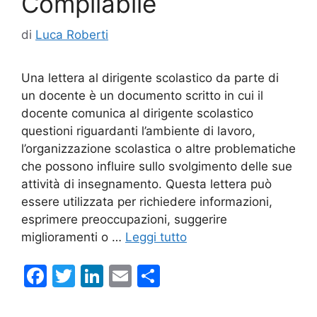
Compilabile
di
Luca Roberti
Una lettera al dirigente scolastico da parte di
un docente è un documento scritto in cui il
docente comunica al dirigente scolastico
questioni riguardanti l’ambiente di lavoro,
l’organizzazione scolastica o altre problematiche
che possono influire sullo svolgimento delle sue
attività di insegnamento. Questa lettera può
essere utilizzata per richiedere informazioni,
esprimere preoccupazioni, suggerire
miglioramenti o …
Leggi tutto
F
T
Li
E
C
a
w
n
m
o