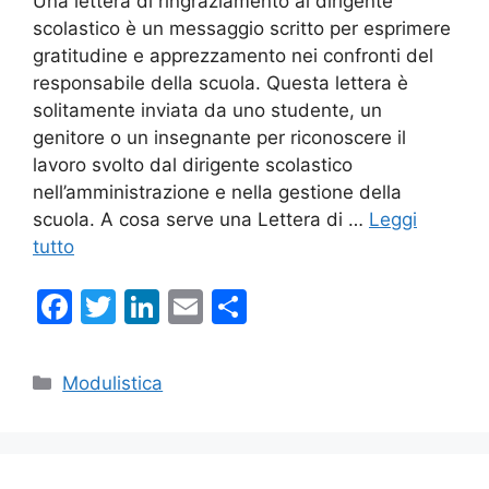
Una lettera di ringraziamento al dirigente
scolastico è un messaggio scritto per esprimere
gratitudine e apprezzamento nei confronti del
responsabile della scuola. Questa lettera è
solitamente inviata da uno studente, un
genitore o un insegnante per riconoscere il
lavoro svolto dal dirigente scolastico
nell’amministrazione e nella gestione della
scuola. A cosa serve una Lettera di …
Leggi
tutto
F
T
Li
E
C
a
w
n
m
o
c
itt
k
ai
n
Categorie
Modulistica
e
er
e
l
di
b
dI
vi
o
n
di