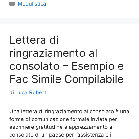
c
itt
k
ai
n
Categorie
Modulistica
e
er
e
l
di
b
dI
vi
o
n
di
Lettera di
o
k
ringraziamento al
consolato – Esempio e
Fac Simile Compilabile
di
Luca Roberti
Una lettera di ringraziamento al consolato è una
forma di comunicazione formale inviata per
esprimere gratitudine e apprezzamento al
consolato di un paese per l’assistenza e il