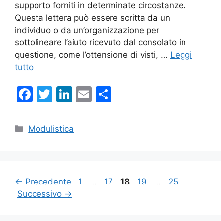
supporto forniti in determinate circostanze.
Questa lettera può essere scritta da un
individuo o da un’organizzazione per
sottolineare l’aiuto ricevuto dal consolato in
questione, come l’ottensione di visti, …
Leggi
tutto
F
T
Li
E
C
a
w
n
m
o
c
itt
k
ai
n
Categorie
Modulistica
e
er
e
l
di
b
dI
vi
o
n
di
Pagina
Pagina
Pagina
Pagina
Pagina
←
Precedente
1
…
17
18
19
…
25
o
Successivo
→
k