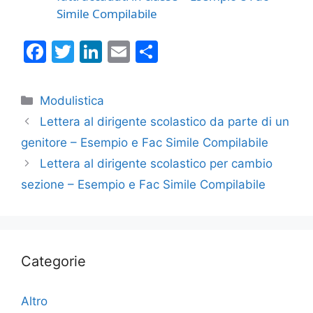
Simile Compilabile
F
T
Li
E
C
a
w
n
m
o
c
itt
k
ai
n
Categorie
Modulistica
e
er
e
l
di
Lettera al dirigente scolastico da parte di un
b
dI
vi
genitore – Esempio e Fac Simile Compilabile
o
n
di
Lettera al dirigente scolastico per cambio
o
sezione – Esempio e Fac Simile Compilabile
k
Categorie
Altro