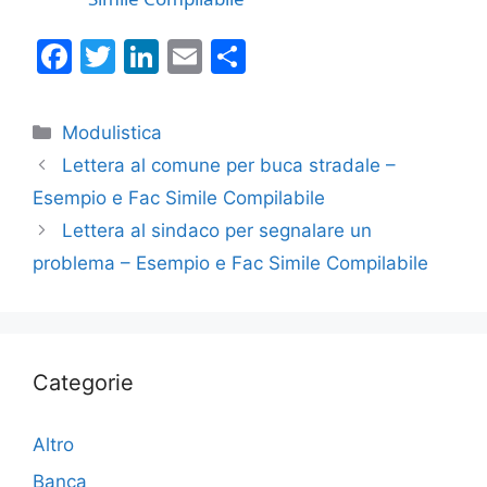
F
T
Li
E
C
a
w
n
m
o
c
itt
k
ai
n
Categorie
Modulistica
e
er
e
l
di
Lettera al comune per buca stradale –
b
dI
vi
Esempio e Fac Simile Compilabile
o
n
di
Lettera al sindaco per segnalare un
o
problema – Esempio e Fac Simile Compilabile
k
Categorie
Altro
Banca