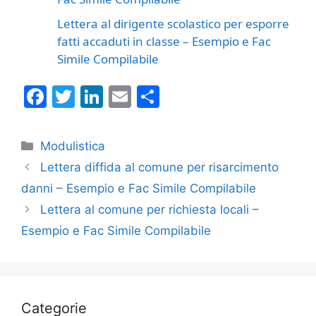
Lettera al dirigente scolastico per esporre
fatti accaduti in classe – Esempio e Fac
Simile Compilabile
F
T
Li
E
C
a
w
n
m
o
c
itt
k
ai
n
Categorie
Modulistica
e
er
e
l
di
Lettera diffida al comune per risarcimento
b
dI
vi
danni – Esempio e Fac Simile Compilabile
o
n
di
Lettera al comune per richiesta locali –
o
Esempio e Fac Simile Compilabile
k
Categorie