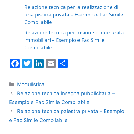
Relazione tecnica per la realizzazione di
una piscina privata​​ – Esempio e Fac Simile
Compilabile
Relazione tecnica per fusione di due unità
immobiliari​​ – Esempio e Fac Simile
Compilabile
F
T
Li
E
C
a
w
n
m
o
c
itt
k
ai
n
Categorie
Modulistica
e
er
e
l
di
Relazione tecnica insegna pubblicitaria​​ –
b
dI
vi
Esempio e Fac Simile Compilabile
o
n
di
Relazione tecnica palestra privata​​ – Esempio
o
e Fac Simile Compilabile
k